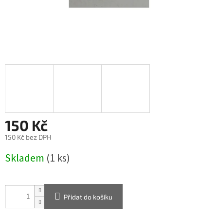
150 Kč
150 Kč bez DPH
Měrná
Skladem
(1 ks)
cena:
Přidat do košíku