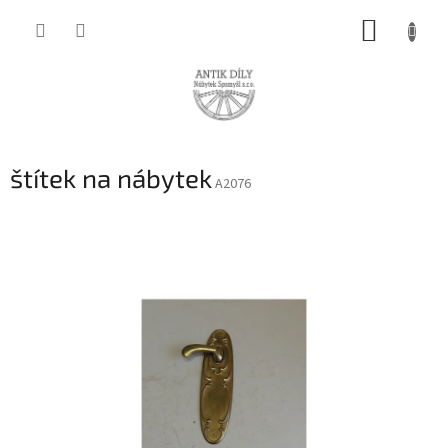
Přejít
NÁKUP
na
obsah
KOŠÍK
štítek na nábytek
A2076