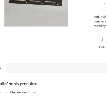
antikové 
cena uved
rozměry v
TISK
s
ailní popis produktu
s produktu není dostupný