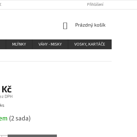
 OCHRANY OSOBNÍCH ÚDAJŮ
Přihlášení
NÁKUPNÍ
Prázdný košík
KOŠÍK
MLÝNKY
VÁHY - MISKY
VOSKY, KARTÁČE
OSTATNÍ
 Kč
ez DPH
 ks
dem
(2 sada)