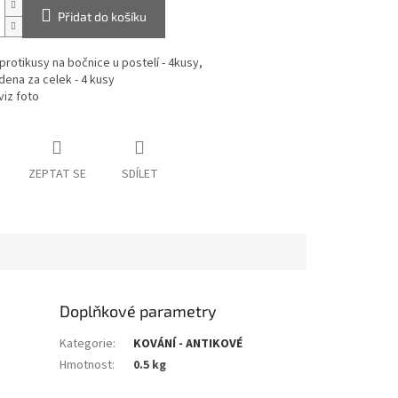
Přidat do košíku
protikusy na bočnice u postelí - 4kusy,
ena za celek - 4 kusy
iz foto
ZEPTAT SE
SDÍLET
Doplňkové parametry
Kategorie
:
KOVÁNÍ - ANTIKOVÉ
Hmotnost
:
0.5 kg