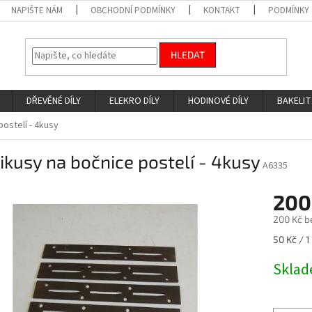
NAPIŠTE NÁM
OBCHODNÍ PODMÍNKY
KONTAKT
PODMÍNKY
HLEDAT
DŘEVĚNÉ DÍLY
ELEKRO DÍLY
HODINOVÉ DÍLY
BAKELIT
postelí - 4kusy
ikusy na bočnice postelí - 4kusy
A6335
200
200 Kč b
Měrná
50 Kč / 1
cena:
Skla