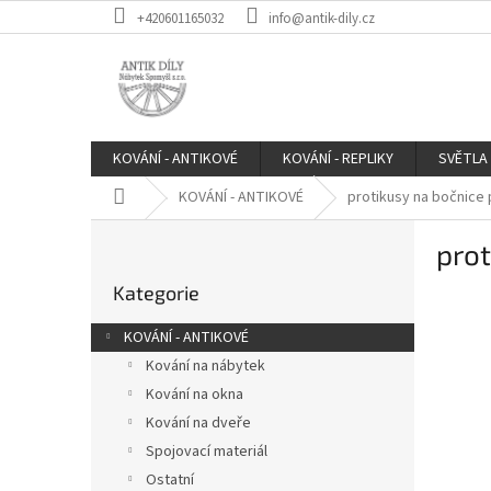
Přejít
+420601165032
info@antik-dily.cz
na
obsah
KOVÁNÍ - ANTIKOVÉ
KOVÁNÍ - REPLIKY
SVĚTLA
Domů
KOVÁNÍ - ANTIKOVÉ
protikusy na bočnice 
P
prot
o
Přeskočit
s
Kategorie
kategorie
t
r
KOVÁNÍ - ANTIKOVÉ
a
Kování na nábytek
n
Kování na okna
n
í
Kování na dveře
p
Spojovací materiál
a
Ostatní