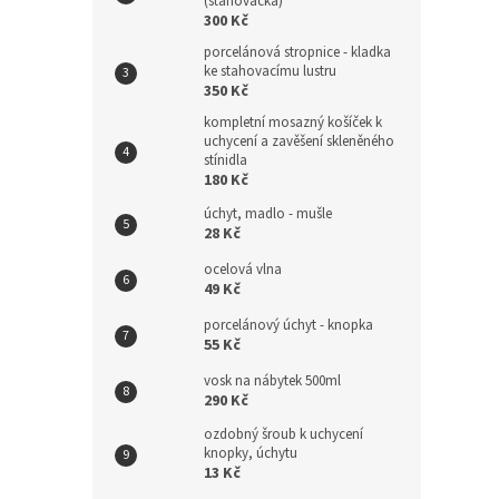
(stahovačka)
300 Kč
porcelánová stropnice - kladka
ke stahovacímu lustru
350 Kč
kompletní mosazný košíček k
uchycení a zavěšení skleněného
stínidla
180 Kč
úchyt, madlo - mušle
28 Kč
ocelová vlna
49 Kč
porcelánový úchyt - knopka
55 Kč
vosk na nábytek 500ml
290 Kč
ozdobný šroub k uchycení
knopky, úchytu
13 Kč