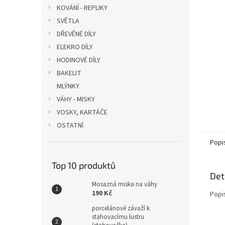
n
KOVÁNÍ - REPLIKY
e
SVĚTLA
l
DŘEVĚNÉ DÍLY
ELEKRO DÍLY
HODINOVÉ DÍLY
BAKELIT
MLÝNKY
VÁHY - MISKY
VOSKY, KARTÁČE
OSTATNÍ
Popi
Top 10 produktů
Det
Mosazná miska na váhy
190 Kč
Popi
porcelánové závaží k
stahovacímu lustru