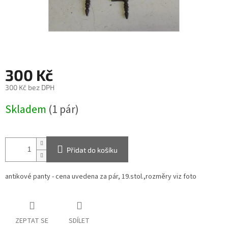
300 Kč
300 Kč bez DPH
Měrná
Skladem
(1 pár)
cena:
Přidat do košíku
antikové panty - cena uvedena za pár, 19.stol.,rozměry viz foto
ZEPTAT SE
SDÍLET