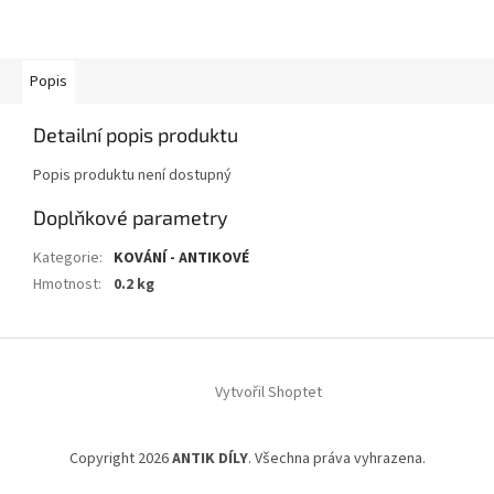
Popis
Detailní popis produktu
Popis produktu není dostupný
Doplňkové parametry
Kategorie
:
KOVÁNÍ - ANTIKOVÉ
Hmotnost
:
0.2 kg
Z
á
Vytvořil Shoptet
p
a
t
Copyright 2026
ANTIK DÍLY
. Všechna práva vyhrazena.
í