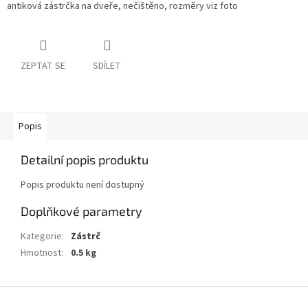
antiková zástrčka na dveře, nečištěno, rozměry viz foto
ZEPTAT SE
SDÍLET
Popis
Detailní popis produktu
Popis produktu není dostupný
Doplňkové parametry
Kategorie
:
Zástrč
Hmotnost
:
0.5 kg
Z