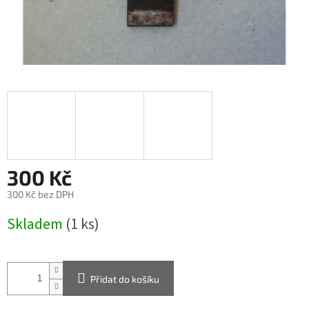
300 Kč
300 Kč bez DPH
Měrná
Skladem
(1 ks)
cena:
Přidat do košíku