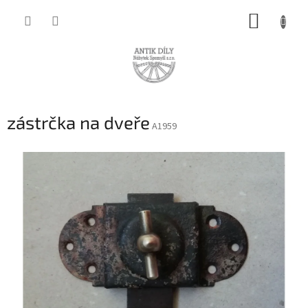
Přejít
NÁKUP
na
obsah
KOŠÍK
zástrčka na dveře
A1959