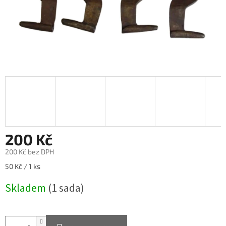
200 Kč
200 Kč bez DPH
Měrná
50 Kč / 1 ks
cena:
Skladem
(1 sada)