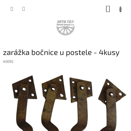
Přejít
NÁKUP
na
obsah
KOŠÍK
zarážka bočnice u postele - 4kusy
A0092