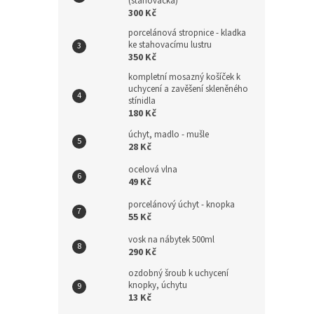
(stahovačka)
300 Kč
porcelánová stropnice - kladka
ke stahovacímu lustru
350 Kč
kompletní mosazný košíček k
uchycení a zavěšení skleněného
stínidla
180 Kč
úchyt, madlo - mušle
28 Kč
ocelová vlna
49 Kč
porcelánový úchyt - knopka
55 Kč
vosk na nábytek 500ml
290 Kč
ozdobný šroub k uchycení
knopky, úchytu
13 Kč