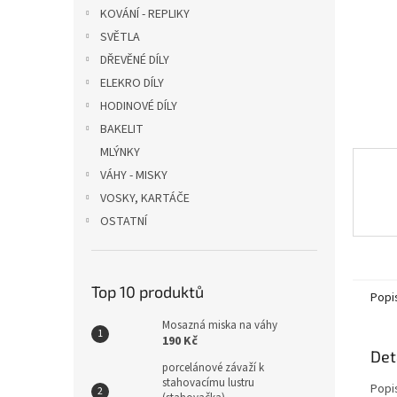
n
KOVÁNÍ - REPLIKY
e
SVĚTLA
l
DŘEVĚNÉ DÍLY
ELEKRO DÍLY
HODINOVÉ DÍLY
BAKELIT
MLÝNKY
VÁHY - MISKY
VOSKY, KARTÁČE
OSTATNÍ
Top 10 produktů
Popi
Mosazná miska na váhy
190 Kč
Det
porcelánové závaží k
stahovacímu lustru
Popi