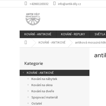
Přejít
+420601165032
info@antik-dily.cz
na
obsah
KOVÁNÍ - ANTIKOVÉ
KOVÁNÍ - REPLIKY
SVĚTLA
Domů
KOVÁNÍ - ANTIKOVÉ
antiková mosazná kli
P
anti
o
Přeskočit
s
Kategorie
kategorie
t
r
KOVÁNÍ - ANTIKOVÉ
a
Kování na nábytek
n
Kování na okna
n
í
Kování na dveře
p
Spojovací materiál
a
Ostatní