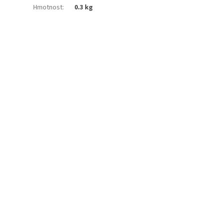
Hmotnost
:
0.3 kg