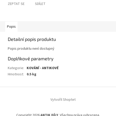
ZEPTAT SE
SDÍLET
Popis
Detailní popis produktu
Popis produktu není dostupný
Doplňkové parametry
Kategorie
:
KOVÁNÍ - ANTIKOVÉ
Hmotnost
:
0.5 kg
Z
á
Vytvořil Shoptet
p
a
t
Copyright 2026
ANTIK DÍLY
. Všechna práva vyhrazena.