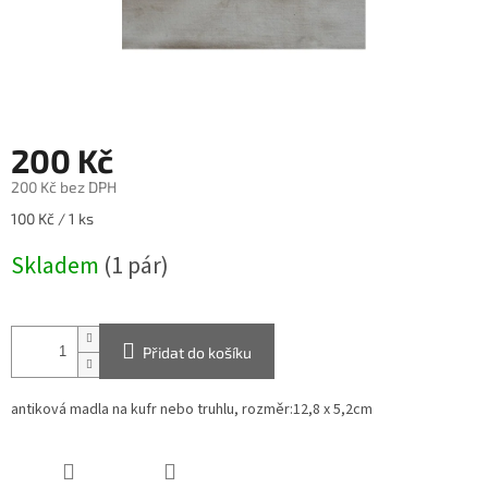
200 Kč
200 Kč bez DPH
Měrná
100 Kč / 1 ks
cena:
Skladem
(1 pár)
Přidat do košíku
antiková madla na kufr nebo truhlu, rozměr:12,8 x 5,2cm