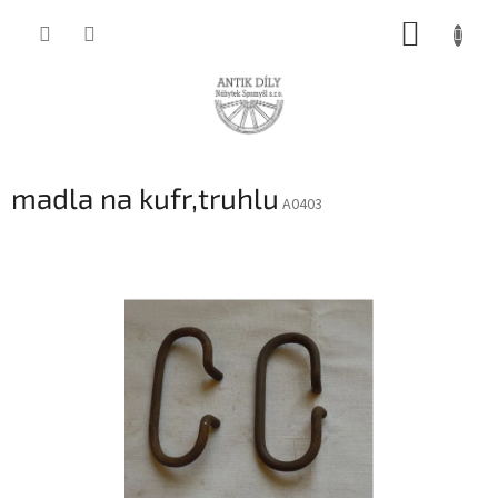
Přejít
NÁKUP
na
obsah
KOŠÍK
madla na kufr,truhlu
A0403