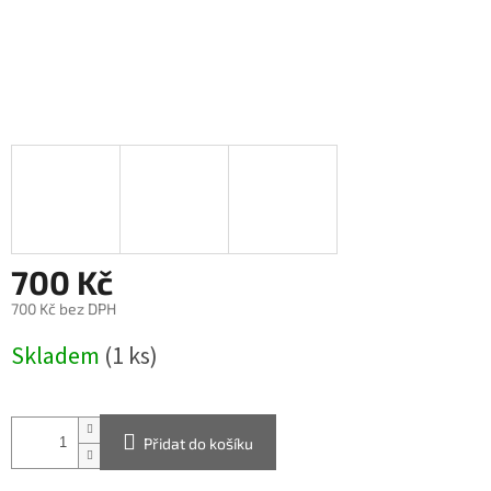
700 Kč
700 Kč bez DPH
Měrná
Skladem
(1 ks)
cena:
Přidat do košíku