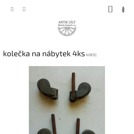
Přejít
NÁKUP
na
obsah
KOŠÍK
kolečka na nábytek 4ks
A0892