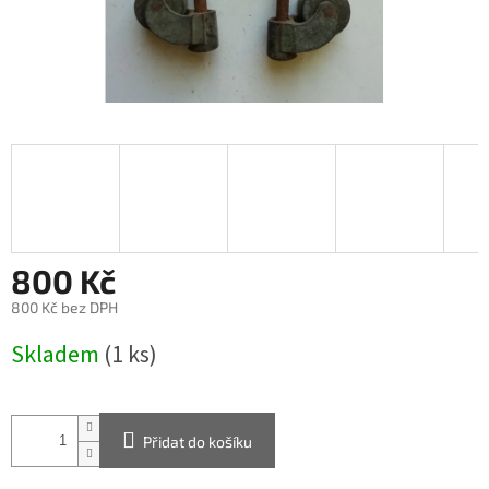
800 Kč
800 Kč bez DPH
Měrná
Skladem
(1 ks)
cena:
Přidat do košíku