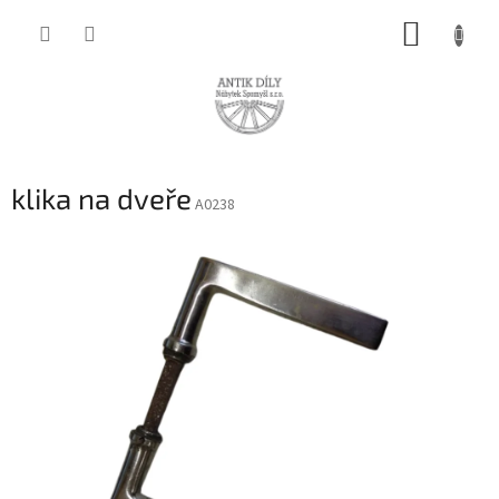
Přejít
NÁKUP
na
obsah
KOŠÍK
klika na dveře
A0238