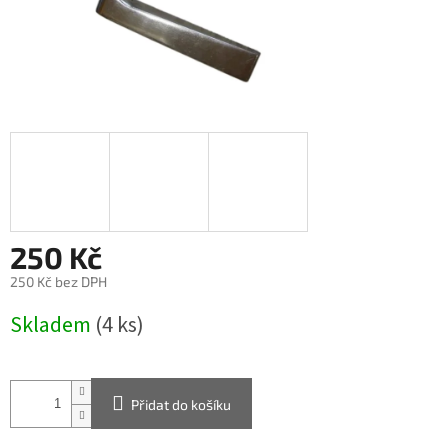
250 Kč
250 Kč bez DPH
Měrná
Skladem
(4 ks)
cena:
Přidat do košíku